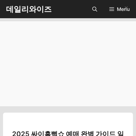
컨
데일리와이즈
✕
Menu
텐
츠
로
건
너
뛰
기
2025 싸이흠뻑쇼 예매 완벽 가이드 일