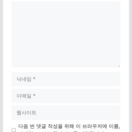
댓
글
이
름
이
메
일
웹
사
이
다음 번 댓글 작성을 위해 이 브라우저에 이름,
트