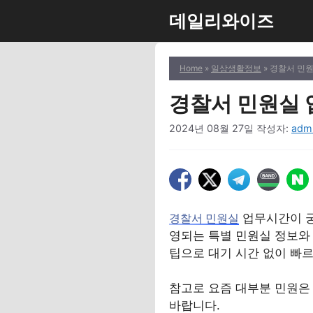
컨
데일리와이즈
텐
츠
로
Home
»
일상생활정보
» 경찰서 민
건
너
경찰서 민원실 
뛰
2024년 08월 27일
작성자:
adm
기
업무시간이 궁
경찰서 민원실
영되는 특별 민원실 정보와
팁으로 대기 시간 없이 빠
참고로 요즘 대부분 민원
바랍니다.