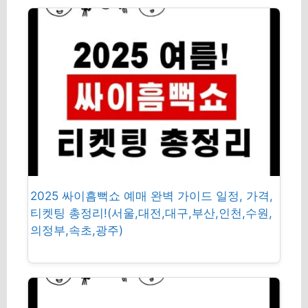
2025 싸이흠뻑쇼 예매 완벽 가이드 일정, 가격,
티켓팅 총정리!(서울,대전,대구,부산,인천,수원,
의정부,속초,광주)