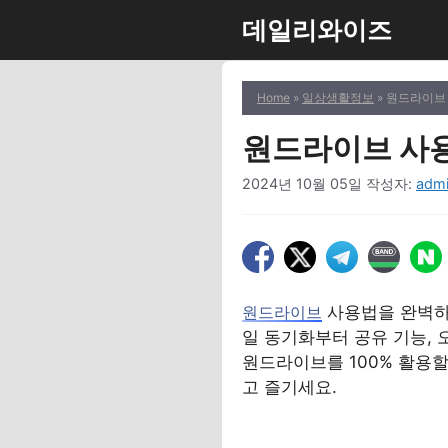
컨
데일리와이즈
텐
츠
로
Home
»
일상생활정보
» 원드라이브
건
너
원드라이브 사
뛰
2024년 10월 05일
작성자:
adm
기
사용법을 완벽하
원드라이브
일 동기화부터 공유 기능,
원드라이브를 100% 활용할
고 즐기세요.