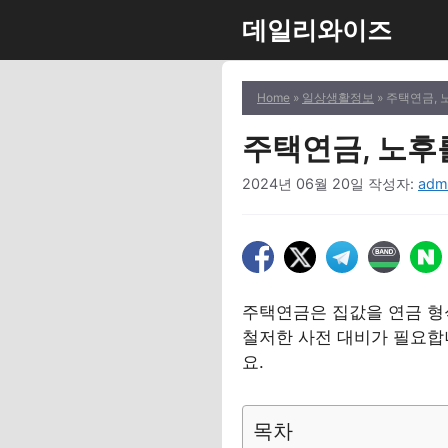
컨
데일리와이즈
텐
츠
로
Home
»
일상생활정보
» 주택연금,
건
너
주택연금, 노후
뛰
2024년 06월 20일
작성자:
adm
기
주택연금은 집값을 연금 형
철저한 사전 대비가 필요합니
요.
목차