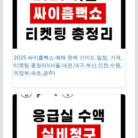
2025 싸이흠뻑쇼 예매 완벽 가이드 일정, 가격,
티켓팅 총정리!(서울,대전,대구,부산,인천,수원,
의정부,속초,광주)